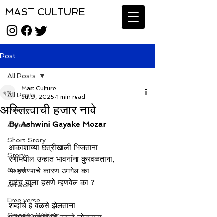
MAST CULTURE
Post
All Posts
Mast Culture
All Posts
Jul 9, 2025
1 min read
अस्तित्वाची हजार नावे
Poetry
By Ashwini Gayake Mozar
Article
Short Story
आकाशाच्या छत्रीखाली भिजताना
Story
रणामधील उन्हात भावनांना कुरवळताना,
Gazal
या हसण्याचे कारण उमगेल का
खरंच याला हसणे म्हणवेल का ?
Artwork
Free verse
शब्दांचे हे वळसे झेलताना
Creative Writing