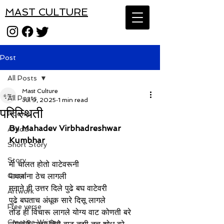
MAST CULTURE
Post
All Posts
Mast Culture
All Posts
Jul 9, 2025
1 min read
परिस्थिती
Poetry
By Mahadev Virbhadreshwar 
Article
Kumbhar
Short Story
Story
मी चालत होतो वाटेवरूनी
Gazal
पावलांना ठेच लागली
मनाने ही उत्तर दिले पुढे बघ वाटेवरी
Artwork
पुढे बघताच अंधूक सारे दिसू लागले
Free verse
तोंड ही विचारू लागले योग्य वाट कोणती बरे
Creative Writing