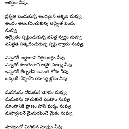
ఆకర్షణ నీవు.
ప్రకృతి పెంచుకున్న అందమైన ఆకృతి నువ్వు
అందం అలంకరించుకున్న అద్వైత బంధం 
నువ్వు
అద్వైతం సృష్టించుకున్న పవిత్ర స్వర్గం నువ్వు
పవిత్రత సత్కరించుకున్న సృష్టి ద్వారం నువ్వు.
ఎప్పటికీ అర్థంకాని ఏకైక అర్థం నీవు
ఎవ్వరికీ సొంతంకాని అనైక సంఖ్య నీవు
ఇప్పటికీ తీర్చలేని అనంత శోకం నీవు
ఒక్కరికీ నేర్పలేని రహస్య శ్లోకం నీవు.
మనసును దోచుకునే మోసం నువ్వు
మమతను దాచుకునే మొహం నువ్వు
మాంసానికి ప్రాణం పోసే మర్మం నువ్వు
మహర్షులనే మైమరపించే మైకం నువ్వు.
శూన్యంలో మిగిలిన సూక్ష్మం నీవు