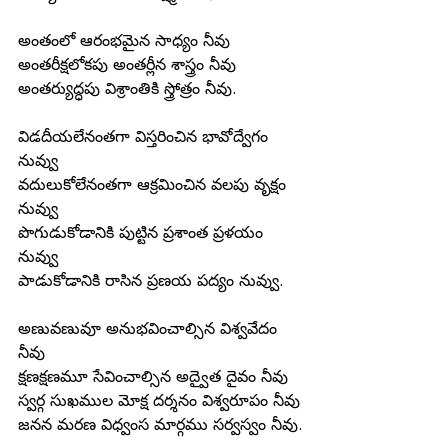
అంతంలో ఆరంభమైన సాధ్యం నీవు
అంతరీక్షలోకపు అంతర్లీన శాస్త్రం నీవు
అంతర్యుద్ధపు విశ్రాంతికి స్త్రోత్రం నీవు.
విడదీయలేనంతగా విస్తరించిన భావోద్వేగం 
నువ్వు
వదులుకోలేనంతగా ఆక్రమించిన వలపు వృక్షం 
నువ్వు
పొగుడుకోడానికి పుట్టిన ప్రశాంత ప్రళయం 
నువ్వు
పాడుకోడానికి రాసిన ప్రణయ పద్యం నువ్వు.
అణువణువూ అనుభవించాల్సిన విశ్వవేదం 
నీవు
క్షణక్షణమూ సేవించాల్సిన అద్వైత దైవం నీవు
స్వర్గ సుఖముల మోక్ష దర్శనం విశ్వరూపం నీవు
జనన మరణ విధ్వంస మార్గము సర్వస్వం నీవు.