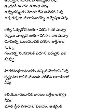
అందమైన మనసుకు అమృతం నీవు
అందరికీ అందని ఆకాంక్ష నీవు
Letter
అప్పుడప్పుడు మోయలేని ఆవేదన నీవు
అక్కడక్కడా మాయమయ్యే అన్వేషణ నీవు.
కళ్ళు ఓర్చుకోలేనంతగా విరిసిన కళ నువ్వు
రెప్పలు వాల్చలేనంతగా విసిరిన వల నువ్వు
చూపుల్ని ముంచడానికి ఎగసిన అశ్రుఅల 
నువ్వు
గుండెల్ని నింపడానికి ఎదిగిన బరువైన వెల 
నువ్వు.
సాగరమథనానంతరం వచ్చిన మోహినీ నీవు
కృష్ణావతారానికి ముందు పలికిన ఆకాశవాణి 
నీవు
కలియుగారంభానికి కారణం అశ్లీల అత్యాశ 
నీవు
భూత ప్రేత పిశాచాల వలయం అత్యంత 