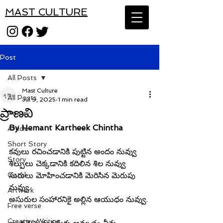
MAST CULTURE
Post
All Posts
Mast Culture
All Posts
Jul 9, 2025
1 min read
ప్రాణవి
Poetry
By Hemant Kartheek Chintha
Article
Short Story
కవులు రచించడానికి పుట్టిన అందం నువ్వు
Story
శిల్పులు చెక్కడానికి కదిలిన శిల నువ్వు
Gazal
సురులు మోహించడానికి మెరిసిన మెరుపు 
నువ్వు
Artwork
అసురుల సంహారనికై అల్లిన ఆయుధం నువ్వు.
Free verse
Creative Writing