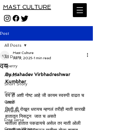
MAST CULTURE
Post
All Posts
Mast Culture
All Posts
Jul 9, 2025
1 min read
वय
Poetry
By Mahadev Virbhadreshwar 
Article
Kumbhar
Short Story
Story
वय ही अशी गोष्ट आहे जी कायम स्वरुपी वाढत च 
Gazal
असते
किती ही रोखून धरायच म्हणलं तरीही माती सारखी 
Artwork
हातातून निसटून  जात च असते 
Free verse
मातीला हातात पकडायचे असेल तर माती ओली 
Creative Writing