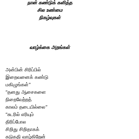
நான் கண்டுக் களித்த
சில உண்மை
நிகழ்வுகள்
வாழ்க்கை அறங்கள்
அன்பின் சிரிப்பில் 
இறைவனைக் கண்டு 
மகிழுங்கள்”
“தனது ஆசைகளை 
நிறைவேற்றத் 
காலம் தடையில்லை”
“சுடரில் எரியும் 
திரிப்போல
சிறிது‌ சிறிதாகக் 
கடுகதி வாழ்கிறேன்