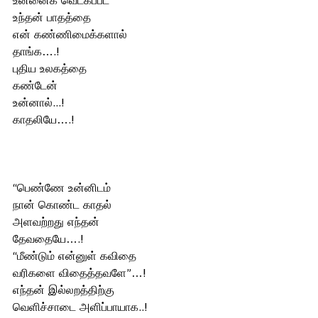
உன்னைக் வெட்கப்பட 
உந்தன் பாதத்தை 
என் கண்ணிமைக்களால் 
தாங்க….!
புதிய உலகத்தை 
கண்டேன் 
உன்னால்...!
காதலியே….!
“பெண்ணே உன்னிடம்
நான் கொண்ட காதல்
அளவற்றது எந்தன்
தேவதையே….!
“மீண்டும் என்னுள் கவிதை
வரிகளை விதைத்தவளே”…!
எந்தன் இல்லறத்திற்கு
வெளிச்சாடை அளிப்பாயாக..‌‌!