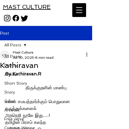
MAST CULTURE
Post
All Posts
Mast Culture
All Posts
Jul 10, 2025
6 min read
Kathiravan
Poetry
By Kathiravan.R
Article
Short Story
திருக்குறளின் மாண்பு
Story
Gazal
எல்லா சமயத்தார்க்கும் பொதுவான 
கருத்துக்களைக் 
Artwork
அறநெறி நூலே இது.....!
Free verse
தமிழின் பிரசம் கலந்த 
Creative Writing