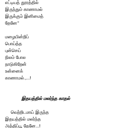
எட்டியத் தூரத்தில் 
இருந்தும் காணாமல் 
இருக்கும் இனிமைத்
தேனே” 
மழையின்றிப் 
பொய்த்த  
புன்செய் 
நிலம் போல 
நாடுகிறேன்
உன்னைக் 
காணாமல்.,...!
இதயத்தில் மலர்ந்த காதல்
வெற்றிடமாய் இருந்த 
இதயத்தில் மலர்ந்த 
அத்திப்பூ தேனே...! 