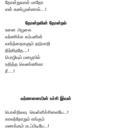
தோன்றுவாள் மாதோ 
என் கண்முன்னால்…!
தோன்றலின் தோன்றல்
உனை அழகை 
வர்ணிக்க கம்பனின் 
வார்த்தைகளும் தடுமாறி 
நிற்கிறதே…! 
பொழியும் மழையில் 
உதித்த வெண்ணிலா
நீ….!
வர்ணனையின் உச்சி இவள்
பொன்நிலவு  வெள்ளிச்சிலையே...! 
காலந்தோறும் எங்கும் 
மணக்கும் மடப்பிடியே...! 