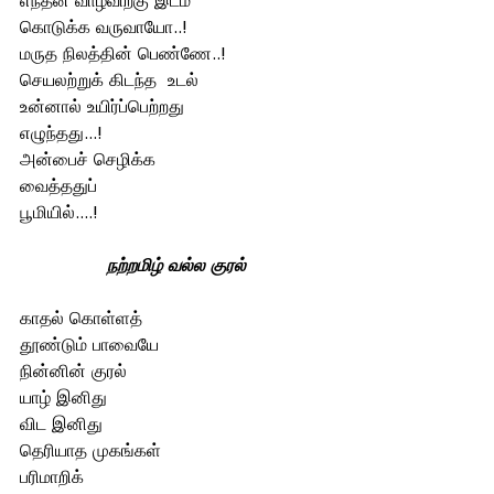
எந்தன் வாழ்விற்கு இடம்
கொடுக்க வருவாயோ..!
மருத நிலத்தின் பெண்ணே..!
செயலற்றுக் கிடந்த  உடல் 
உன்னால் உயிர்ப்பெற்றது 
எழுந்தது...!
அன்பைச் செழிக்க 
வைத்ததுப்
பூமியில்....!
நற்றமிழ் வல்ல குரல்
காதல் கொள்ளத் 
தூண்டும் பாவையே 
நின்னின் குரல் 
யாழ் இனிது 
விட இனிது 
தெரியாத முகங்கள் 
பரிமாறிக் 